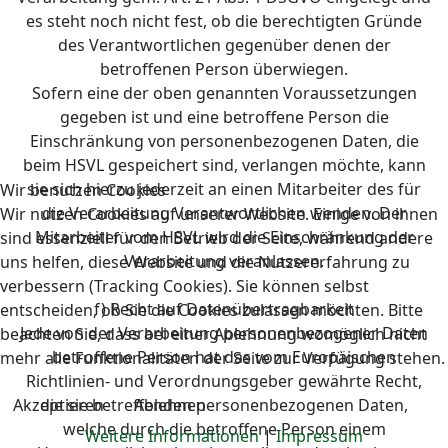
es steht noch nicht fest, ob die berechtigten Gründe
des Verantwortlichen gegenüber denen der
betroffenen Person überwiegen.
Sofern eine der oben genannten Voraussetzungen
gegeben ist und eine betroffene Person die
Einschränkung von personenbezogenen Daten, die
beim HSVL gespeichert sind, verlangen möchte, kann
sie sich hierzu jederzeit an einen Mitarbeiter des für
Wir benutzen Cookies
die Verarbeitung Verantwortlichen wenden. Der
Wir nutzen Cookies auf unserer Website. Einige von ihnen
Mitarbeiter vom HSVL wird die Einschränkung der
sind essenziell für den Betrieb der Seite, während andere
Verarbeitung veranlassen.
uns helfen, diese Website und die Nutzererfahrung zu
verbessern (Tracking Cookies). Sie können selbst
f) Recht auf Datenübertragbarkeit
entscheiden, ob Sie die Cookies zulassen möchten. Bitte
Jede von der Verarbeitung personenbezogener Daten
beachten Sie, dass bei einer Ablehnung womöglich nicht
betroffene Person hat das vom Europäischen
mehr alle Funktionalitäten der Seite zur Verfügung stehen.
Richtlinien- und Verordnungsgeber gewährte Recht,
die sie betreffenden personenbezogenen Daten,
Akzeptieren
Ablehnen
welche durch die betroffene Person einem
Weitere Informationen
|
Impressum